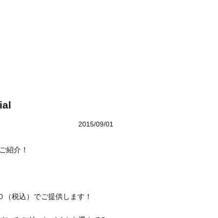
サイクルローマン富山
076-421-4688
営業時間 10:30〜19:00
定休日：水曜日
（12月・1月・2月は水曜日・木曜日）
al
2015/09/01
価品をご紹介！
０（税込）でご提供します！