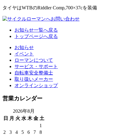
タイヤはWTBのRiddler Comp,700×37cを装備
お知らせ一覧へ戻る
トップページへ戻る
お知らせ
イベント
ローマンについて
サービス・サポート
自転車安全整備士
取り扱いメーカー
オンラインショップ
営業カレンダー
2026年8月
日
月
火
水
木
金
土
1
2
3
4
5
6
7
8