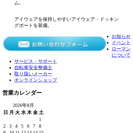
ム。
アイウェアを保持しやすいアイウェア・ドッキン
グポートを装備。
お知らせ
イベント
ローマン
について
サービス・サポート
自転車安全整備士
取り扱いメーカー
オンラインショップ
営業カレンダー
2026年8月
日
月
火
水
木
金
土
1
2
3
4
5
6
7
8
9
10
11
12
13
14
15