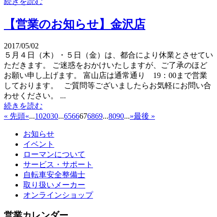
続きを読む
【営業のお知らせ】金沢店
2017/05/02
５月４日（木）・５日（金）は、都合により休業とさせてい
ただきます。 ご迷惑をおかけいたしますが、ご了承のほど
お願い申し上げます。 富山店は通常通り 19：00まで営業
しております。 ご質問等ございましたらお気軽にお問い合
わせください。 ...
続きを読む
« 先頭
«
...
10
20
30
...
65
66
67
68
69
...
80
90
...
»
最後 »
お知らせ
イベント
ローマンについて
サービス・サポート
自転車安全整備士
取り扱いメーカー
オンラインショップ
営業カレンダー