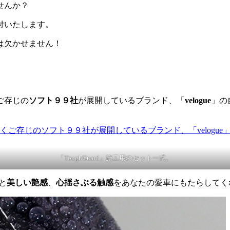
せんか？
付いたします。
は欠かせません！
ご存じの
ソフト９９社
が展開しているブランド、「
velogue
」の
「ToughGuard」施工用のセット一式。
と
美しい艶感
、
心揺さぶる触感
をあなたの愛車にもたらしてく