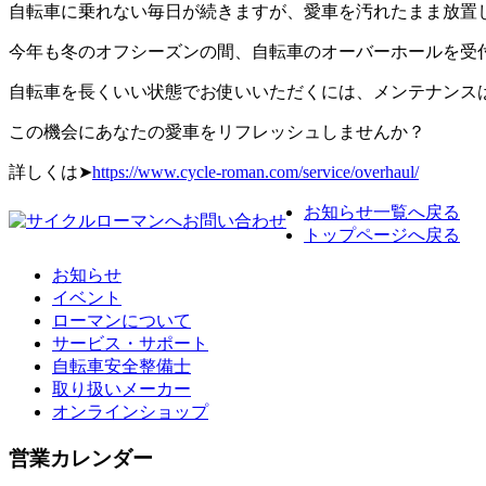
自転車に乗れない毎日が続きますが、愛車を汚れたまま放置
今年も冬のオフシーズンの間、自転車のオーバーホールを受
自転車を長くいい状態でお使いいただくには、メンテナンス
この機会にあなたの愛車をリフレッシュしませんか？
詳しくは➤
https://www.cycle-roman.com/service/overhaul/
お知らせ一覧へ戻る
トップページへ戻る
お知らせ
イベント
ローマンについて
サービス・サポート
自転車安全整備士
取り扱いメーカー
オンラインショップ
営業カレンダー