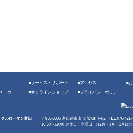
サービス・サポート
アクセス
お
メーカー
オンラインショップ
プライバシーポリシー
イクルローマン富山
〒930-0036 富山県富山市清水町4-4-2
TEL.076-421
10:30〜19:00
定休日：水曜日
（12月・1月・2月は