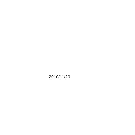
サイクルローマン富山
076-421-4688
営業時間 10:30〜19:00
定休日：水曜日
（12月・1月・2月は水曜日・木曜日）
2016/11/29