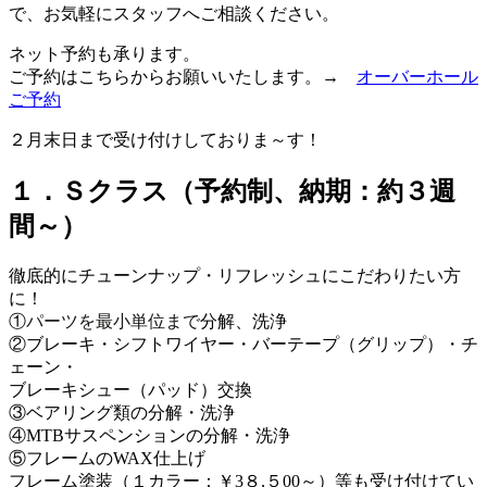
で、お気軽にスタッフへご相談ください。
ネット予約も承ります。
ご予約はこちらからお願いいたします。→
オーバーホール
ご予約
２月末日まで受け付けしておりま～す！
１．Ｓクラス（予約制、納期：約３週
間～）
徹底的にチューンナップ・リフレッシュにこだわりたい方
に！
①
パーツを最小単位まで
分解、洗浄
②ブレーキ・シフトワイヤー・バーテープ（グリップ）・チ
ェーン・
ブレーキシュー（パッド）交換
③ベアリング類の分解・洗浄
④MTBサスペンションの分解・洗浄
⑤フレームのWAX仕上げ
フレーム塗装（１カラー：￥3８,５00～）等も受け付けてい