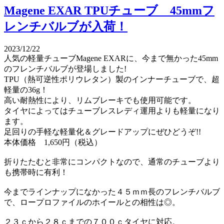
Magene EXAR TPUチューブ 45mmフ
レンチバルブが入荷！
2023/12/22
人気の軽量チューブMagene EXARに、今まで無かった45mm
のフレンチバルブが登場しました!
TPU（熱可逆性ポリウレタン）製のインナーチューブで、超
軽量の36g！
高い耐熱性により、リムブレーキでも使用可能です。
タイヤによってはチューブレスレディ運用よりも軽量になり
ます。
足回りの手軽な軽量化＆グレードアップにぜひどうぞ!!
本体価格 1,650円（税込）
折りたたむと非常にコンパクトなので、通常のチューブより
も携帯時に有利！
今までラインナップになかった４５ｍｍ長のフレンチバルブ
で、ロープロファイルのホイールとの相性は◎。
２３ｃから２８ｃまでの７００ｃタイヤに対応。