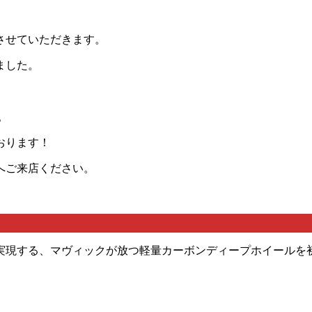
了させていただきます。
ました。
。
おります！
へご来店ください。
）
実現する、マヴィックが放つ軽量カーボンディープホイールを