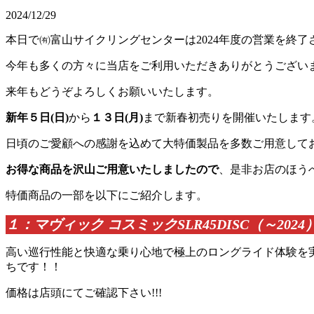
2024/12/29
本日で㈲富山サイクリングセンターは2024年度の営業を終
今年も多くの方々に当店をご利用いただきありがとうござい
来年もどうぞよろしくお願いいたします。
新年５日(日)
から
１３日(月)
まで新春初売りを開催いたします
日頃のご愛顧への感謝を込めて大特価製品を多数ご用意して
お得な商品を沢山ご用意いたしましたので
、是非お店のほう
特価商品の一部を以下にご紹介します。
１：マヴィック コスミックSLR45DISC（～2024
高い巡行性能と快適な乗り心地で極上のロングライド体験を
ちです！！
価格は店頭にてご確認下さい!!!