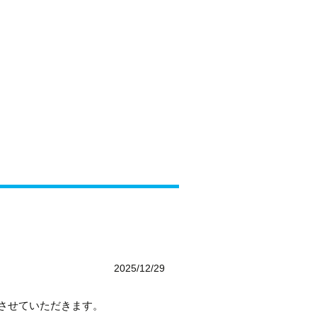
サイクルローマン富山
076-421-4688
営業時間 10:30〜19:00
定休日：水曜日
（12月・1月・2月は水曜日・木曜日）
2025/12/29
了させていただきます。