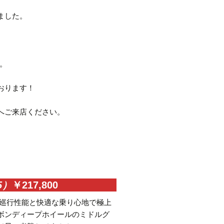
ました。
。
おります！
へご来店ください。
5）
￥217,800
い巡行性能と快適な乗り心地で極上
ボンディープホイールのミドルグ