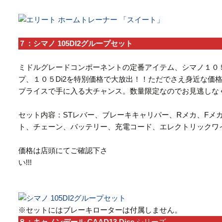
７：シマノ 105DI2グループセット
ミドルグレードコンポーネントの定番アイテム、シマノ１０
プ、１０５Di2を特別価格で大放出！！ただでさえ身近な価
プライスで手に入る大チャンス。数量限定なのでお見逃しな
セット内容：STレバー、ブレーキキャリパー、Rメカ、Fメ
ト、チェーン、バッテリー、充電コード、エレクトリックワ
価格は店頭にてご確認下さ
い!
※セットにはブレーキローターは付属しません。
８：キャノンデール CAAD13
Disc
シリーズ