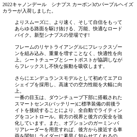
2022キャノンデール シナプス カーボン3のパープルヘイズ
カラーが入荷しました。
よりスムーズに、より速く、そして自信をもって
あらゆる路面を駆け抜ける、万能、快適なロード
バイク。新型シナプスの登場です!
フレームのリヤトライアングルにフレックスゾー
ンを組み込み、重量を増すことなく、快適性を向
上。シートチューブとシートポストが協調しなが
らフレックスし不快な振動を吸収します。
さらにエンデュランスモデルとして初めてエアロ
シェイプを採用し、高速での空力性能を大幅に向
上。
一番の目玉は、ダウンチューブ下部に搭載された
スマートセンス(バッテリー)に標準装備の前後ラ
イトを接続することにより、全自動でライティン
グをコントロール。前方の視界と後方の安全を強
化しています。また、オプションのガーミン·バ
リアレーダーを用意すれば、後方から接近する車
両を関知しライダーに素早く知らせてくれるの