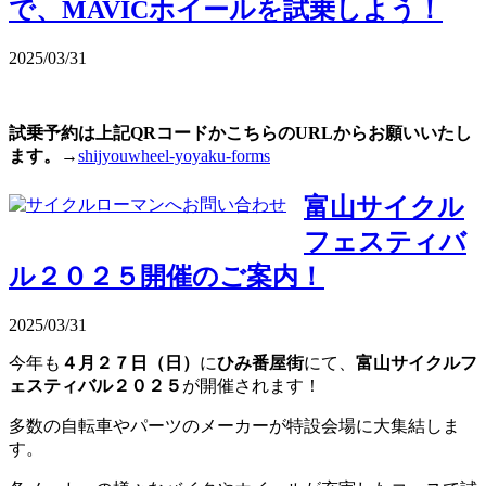
で、MAVICホイールを試乗しよう！
2025/03/31
試乗予約は上記QRコードかこちらのURLからお願いいたし
ます。
→
shijyouwheel-yoyaku-forms
富山サイクル
フェスティバ
ル２０２５開催のご案内！
2025/03/31
今年も
４月２７日（日）
に
ひみ番屋街
にて、
富山サイクルフ
ェスティバル２０２５
が開催されます！
多数の自転車やパーツのメーカーが特設会場に大集結しま
す。