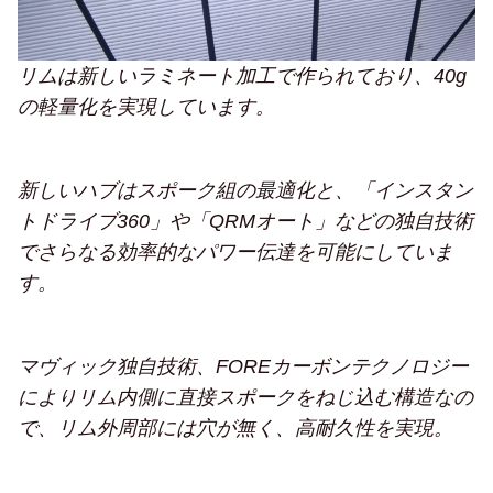
リムは新しいラミネート加工で作られており、40g
の軽量化を実現しています。
新しいハブはスポーク組の最適化と、「インスタン
トドライブ360」や「QRMオート」などの独自技術
でさらなる効率的なパワー伝達を可能にしていま
す。
マヴィック独自技術、FOREカーボンテクノロジー
によりリム内側に直接スポークをねじ込む構造なの
で、リム外周部には穴が無く、高耐久性を実現。