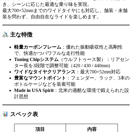
き、シーンに応じた最適な乗り味を実現。
最大700×52mmまでのワイドタイヤにも対応し、舗装・未舗
装を問わず、自由自在なライドを楽しめます。
主な特徴
軽量カーボンフレーム
：優れた振動吸収性と高剛性
で、快適かつパワフルな走行性能
Tuning Chipシステム
（ウルフトゥース製）：リアセン
ター長を3段階で調整可能（420 / 430 / 440mm)
ワイドなタイヤクリアランス
：最大700×52mm対応
豊富なマウントポイント
：フェンダー、ラック、3本の
ボトルケージなどを装着可能
Made in USA Spirit
：北米の過酷な環境で鍛えられた設
計思想
スペック表
項目
内容