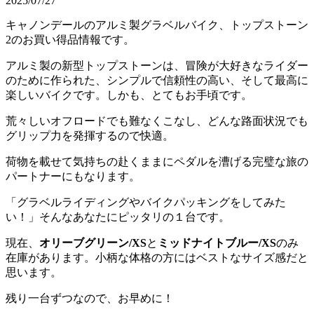
2025/07/27
キャノンデールのアルミ製グラベルバイク、トップストーン
2のお買い得品情報です。
アルミ製の新型トップストーンは、冒険が大好きなライダー
のために作られた、シンプルで信頼性の高い、そして最高に
楽しいバイクです。しかも、とてもお手頃です。
荒々しいオフロードでも難なくこなし、どんな路面状況でも
グリップ力を発揮するので快適。
荷物を載せて気持ちの赴くままにペダルを漕げる完璧な旅の
パートナーにもなります。
「グラベルライディングやバイクパッキングをしてみた
い！」そんなあなたにピッタリの１台です。
現在、
オリーブグリーン/XS
と
ミッドナイトブルー/XS
のみ
在庫があります。小柄な体格の方にはベストなサイズ感だと
思います。
残り一台ずつなので、お早めに！