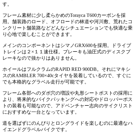
す。
フレーム素材に少し柔らかめのTorayca T600カーボンを採
用。舗装路のロード、オフロードの林道や河川敷、荒れたコ
ンクリート舗装路などどんなシチュエーションでも快適な乗
り心地で楽しむことができます。
メインのコンポーネントはシマノGRX600を採用。ドライブ
トレインは２×１１速仕様。ブレーキも油圧式のディスクブ
レーキなので抜かりはありません。
ホイールはフルクラムのRAPID RED 900DB。それにマキシ
スのRAMBLER 700×40cタイヤを装着しているので、すぐに
でも本格的なグラベル走行が可能です。
フレーム各部へのダボ穴の増設や丸形シートポストの採用に
より、将来的なバイクパッキングへの対応やドロッパーポス
トの装着も可能なので、アドベンチャー志向のサイクリスト
におすすめな一台となっています。
道を選ばずにのんびりとロングライドを楽しむのに最適なハ
イエンドグラベルバイクです。