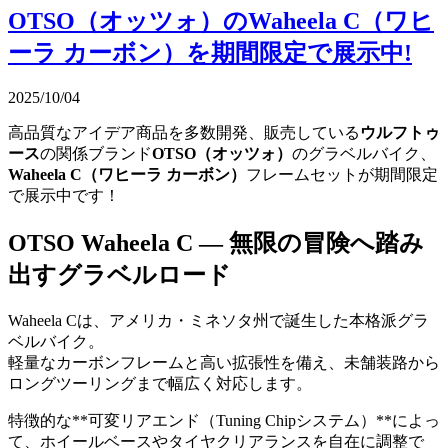
OTSO（オッツォ）のWaheela C（ワヒ
ーラ カーボン）を期間限定で展示中!
2025/10/04
高品質なアイデア商品を多数開発、販売している
ウルフトゥ
ース
の関係ブランド
OTSO（オッツォ）
のグラベルバイク、
Waheela C（ワヒーラ カーボン）
フレームセットが期間限定
で展示中です！
OTSO Waheela C — 無限の冒険へ踏み
出すグラベルロード
Waheela Cは、アメリカ・ミネソタ州で誕生した本格派グラ
ベルバイク。
軽量なカーボンフレームと高い拡張性を備え、未舗装路から
ロングツーリングまで幅広く対応します。
特徴的な**可変リアエンド（Tuning Chipシステム）**によっ
て、ホイールベースやタイヤクリアランスを自在に調整で