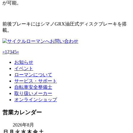
が可能。
前後ブレーキにはシマノGRX油圧式ディスクブレーキを搭
載。
«
1
2
3
4
5
»
お知らせ
イベント
ローマンについて
サービス・サポート
自転車安全整備士
取り扱いメーカー
オンラインショップ
営業カレンダー
2026年8月
日
月
火
水
木
金
土