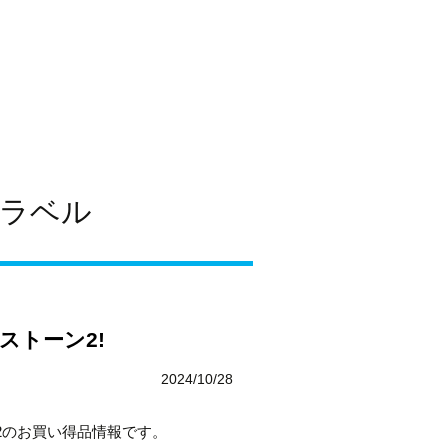
サイクルローマン富山
076-421-4688
営業時間 10:30〜19:00
定休日：水曜日
（12月・1月・2月は水曜日・木曜日）
グラベル
ストーン2!
2024/10/28
2のお買い得品情報です。