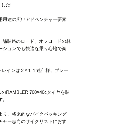
した!
用用途の広いアドベンチャー要素
採用。舗装路のロード、オフロードの林
ーションでも快適な乗り心地で楽
トレインは２×１１速仕様。ブレー
RAMBLER 700×40cタイヤを装
す。
より、将来的なバイクパッキング
チャー志向のサイクリストにおす