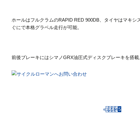
ホールはフルクラムのRAPID RED 900DB、タイヤはマキシスの
ぐにで本格グラベル走行が可能。
前後ブレーキにはシマノGRX油圧式ディスクブレーキを搭載
«
1
2
3
4
5