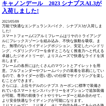
キャノンデール 2023 シナプスAL3が
入荷しました!
2023/05/09
万能で快適なエンデュランスバイク、シナプス3が入荷しま
した!
スマートフォームC2アルミフレームはリヤのトライアング
ルにフレックスゾーンを組み込み、不快な振動を吸収。ま
た、無理のないライディングポジション、安定したハンドリ
ング、ペダリングパワーを余すところなく推進力へと代える
卓越したジオメトリーが、よりスムーズで快適なライドを演
出します。
フレームの各所にはたくさんのマウントとアイレットを用
意。フルフェンダーやフレームバックの装着を容易にしてい
るので、各ライダーが思い思いの仕様でサイクリングを楽し
むことができます。
さらには、上位モデルのシナプス カーボンに標準で装備さ
れているスマートセンスバッテリーをオプションで追加装備
が可能。専用の前後ライトやリヤレーダーと組み合わせて、
より安全快適なライディングが可能になります。
よりスムーズに、より速く、そして自信を持ってあらゆる路