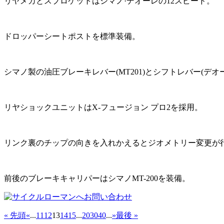
リヤメカとスプロケットはシマノ·デオーレの12スピード。
ドロッパーシートポストを標準装備。
シマノ製の油圧ブレーキレバー(MT201)とシフトレバー(デオーレ
リヤショックユニットはX-フュージョン プロ2を採用。
リンク裏のチップの向きを入れかえるとジオメトリー変更が行える
前後のブレーキキャリパーはシマノMT-200を装備。
« 先頭
«
...
11
12
13
14
15
...
20
30
40
...
»
最後 »