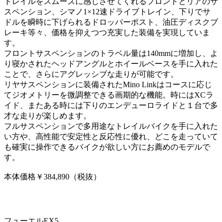
トレイルをスムーズに感じさせてくれるフロントとリアのサ
スペンション、シマノ1×12速ドライブトレイン、下りでサ
ドルを瞬時に下げられるドロッパーポスト、油圧ディスクブ
レーキ等々、価格を抑えつつ充実した装備を実現していま
す。
フロントサスペンションのトラベル量は140mmに増加し、よ
り寝かされたヘッドアングルとホイールベースを手に入れた
ことで、さらにアグレッシブな走りが可能です。
リヤサスペンションに装備されたMino Linkはコースに応じ
てジオメトリーを微調整できる画期的な機能。時にはXCラ
イド、またある時には下りのエンデューロライドと１台で多
才な走りが楽しめます。
フルサスペンションで多用途なトレイルバイクを手に入れた
い方や、高性能で安定性と反応性に優れ、どこを走っていて
も確実に操作できるバイクが欲しい方にお薦めのモデルで
す。
本体価格￥384,890（税抜）
フューエルEX5。